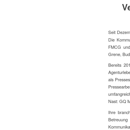
V
Seit Dezem
Die Kommun
FMCG und d
Grene, Budd
Bereits 20
Agenturlebe
als Presses
Pressearbe
umfangreich
Nast: GQ Mä
Ihre branc
Betreuun
Kommunikat