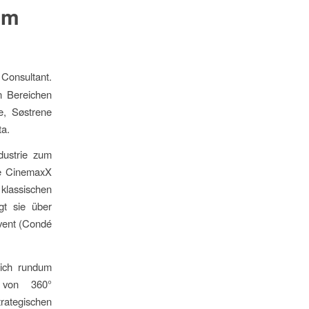
am
Consultant.
n Bereichen
e, Søstrene
ta.
dustrie zum
tte CinemaxX
 klassischen
gt sie über
Event (Condé
lich rundum
 von 360°
rategischen