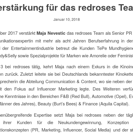
erstärkung für das redroses Te
Januar 10, 2018
ber 2017 verstärkt
Maja Nevestic
das redroses Team als Senior PR 
ikationsexpertin mit mehr als acht Jahren Berufserfahrung in de
er Entertainmentindustrie betreut die Kunden TePe Mundhygien
y&Selly sowie Spezialprojekte für Marken wie Amorelie oder Feminis
13 bei redroses tätig, kehrt Maja nach einem Exkurs in die Kinoin
n zurück. Zuletzt leitete sie bei Deutschlands bekanntester Kinoke
precherin die Abteilung Communication & Content, wo sie neben der
it den Fokus auf Influencer Marketing legte. Des Weiteren verfü
e Kenntnisse in den Bereichen F&B (Red Bull), Automotive (Opel), 
nner des Jahres), Beauty (Burt’s Bees) & Finance (Aquila Capital).
henübergreifende Expertise setzt Maja bei redroses neben der täg
g ihrer Kunden für die Neukundengewinnung, Konzeption
ionskonzepten (PR, Marketing, Influencer, Social Media) und der st