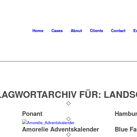
Home
Cases
About
Clients
Contact
E
LAGWORTARCHIV FÜR:
LANDS
Ponant
Hambu
Amorelie Adventskalender
Blue F