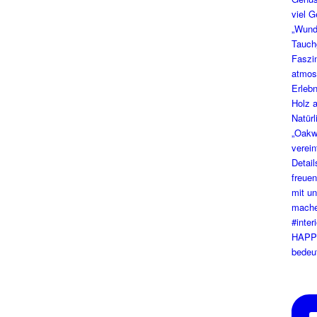
HAPPY
bedeut