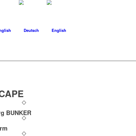
nglish
CAPE
rg BUNKER
arm