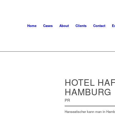
Home
Cases
About
Clients
Contact
E
HOTEL HA
HAMBURG
PR
Hanseatischer kann man in Hamb