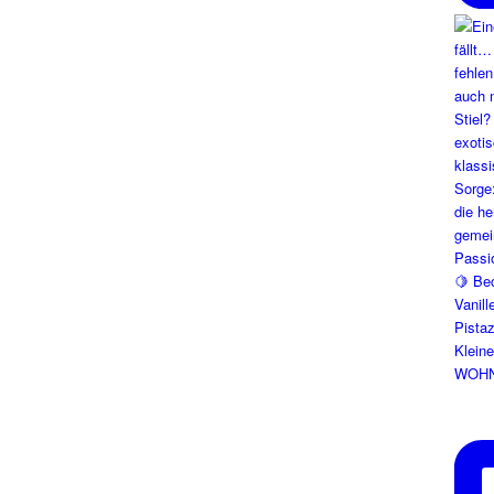
Klein
WOHN