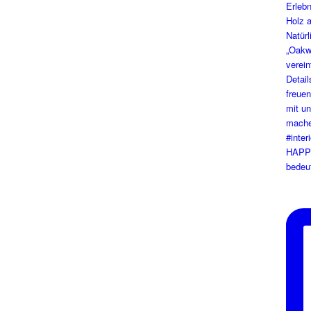
HAPPY
bedeut